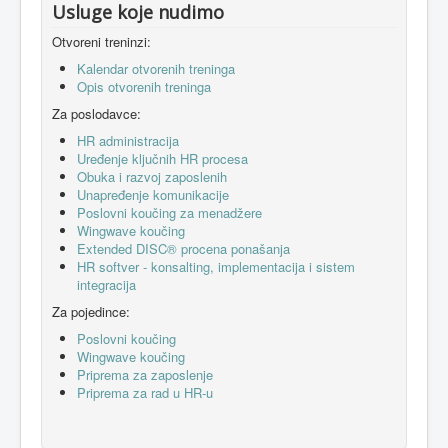
Usluge koje nudimo
Otvoreni treninzi:
Kalendar otvorenih treninga
Opis otvorenih treninga
Za poslodavce:
HR administracija
Uređenje ključnih HR procesa
Obuka i razvoj zaposlenih
Unapređenje komunikacije
Poslovni koučing za menadžere
Wingwave koučing
Extended DISC® procena ponašanja
HR softver - konsalting, implementacija i sistem
integracija
Za pojedince:
Poslovni koučing
Wingwave koučing
Priprema za zaposlenje
Priprema za rad u HR-u