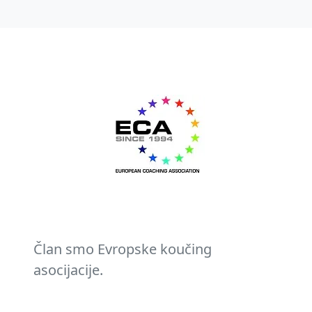
Član smo Evropske koučing
asocijacije.