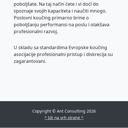
poboljšate. Na taj način ćete i vi doći do
spoznaje svojih kapaciteta i naučiti mnogo.
Poslovni koučing primarno brine o
poboljšanju performansi na poslu i olakšava
profesionalni razvoj.
U skladu sa standardima Evropske koučing
asocijacije profesionalni pristup i diskrecija su
zagarantovani.
Copyright © Ant Consulting 2026
^ Idi na vrh strane ^