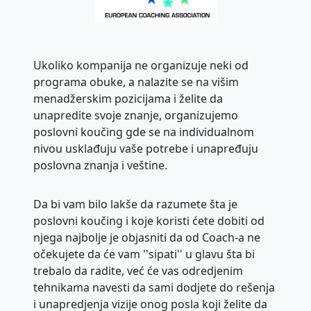
Ukoliko kompanija ne organizuje neki od
programa obuke, a nalazite se na višim
menadžerskim pozicijama i želite da
unapredite svoje znanje, organizujemo
poslovni koučing gde se na individualnom
nivou usklađuju vaše potrebe i unapređuju
poslovna znanja i veštine.
Da bi vam bilo lakše da razumete šta je
poslovni koučing i koje koristi ćete dobiti od
njega najbolje je objasniti da od Coach-a ne
očekujete da će vam ''sipati'' u glavu šta bi
trebalo da radite, već će vas odredjenim
tehnikama navesti da sami dodjete do rešenja
i unapredjenja vizije onog posla koji želite da